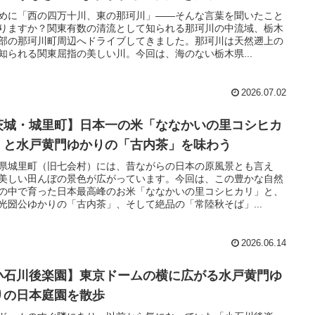
めに「西の四万十川、東の那珂川」——そんな言葉を聞いたこと
りますか？関東有数の清流として知られる那珂川の中流域、栃木
部の那珂川町周辺へドライブしてきました。那珂川は天然遡上の
知られる関東屈指の美しい川。今回は、海のない栃木県...
2026.07.02
茨城・城里町】日本一の米「ななかいの里コシヒカ
」と水戸黄門ゆかりの「古内茶」を味わう
県城里町（旧七会村）には、昔ながらの日本の原風景とも言え
美しい田んぼの景色が広がっています。今回は、この豊かな自然
の中で育った日本最高峰のお米「ななかいの里コシヒカリ」と、
光圀公ゆかりの「古内茶」、そして絶品の「常陸秋そば」...
2026.06.14
小石川後楽園】東京ドームの横に広がる水戸黄門ゆ
りの日本庭園を散歩