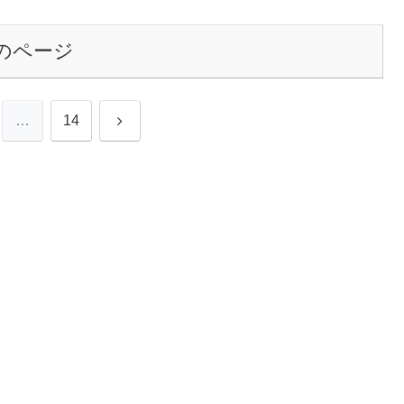
のページ
次
…
14
へ