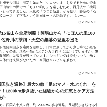
ト概要今回は、開花し始めた「シロヤシオ」を愛でるための登山
下山途中の沢での「ちょい釣り」を楽しむため、西丹沢の「檜洞
へ行ってきました。人気の「つつじ新道」から登り、静寂の「石
稜コース」で下るという周回ルートの記録です。【ルー...
2026.05.15
野15名山を全座制覇！陣馬山から「にほんの里100
」佐野川の茶畑・天空の集落の登里を巡る
ト概要四国歩き遍路を結願し、日常に戻ってから少し時間が経ち
た。その後、渓流へ4回ほどテンカラ釣りに出かけていますが、左
股関節には張りが残っています。ジョギングは控えつつも、歩く
自体には支障がないため、今回はリハビリを兼ねて、...
2026.05.10
四国歩き遍路】最大の敵「足のマメ・水ぶくれ」を
ぐ！1200km歩き抜いた経験からの知恵とケア方法
紹介
めに四国八十八ヶ所、約1200kmの歩き遍路。長期間歩き続ける中