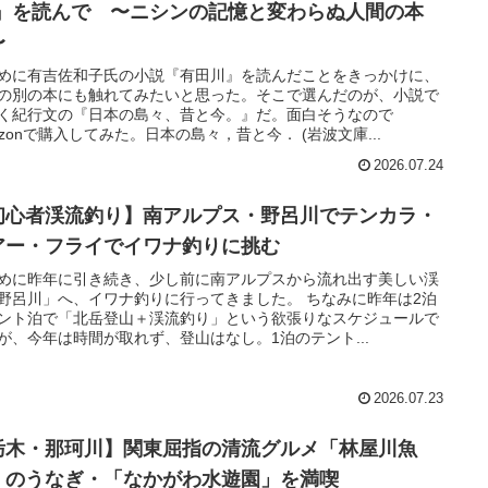
)』を読んで 〜ニシンの記憶と変わらぬ人間の本
〜
めに有吉佐和子氏の小説『有田川』を読んだことをきっかけに、
の別の本にも触れてみたいと思った。そこで選んだのが、小説で
く紀行文の『日本の島々、昔と今。』だ。面白そうなので
azonで購入してみた。日本の島々，昔と今． (岩波文庫...
2026.07.24
初心者渓流釣り】南アルプス・野呂川でテンカラ・
アー・フライでイワナ釣りに挑む
めに昨年に引き続き、少し前に南アルプスから流れ出す美しい渓
野呂川」へ、イワナ釣りに行ってきました。 ちなみに昨年は2泊
ント泊で「北岳登山＋渓流釣り」という欲張りなスケジュールで
が、今年は時間が取れず、登山はなし。1泊のテント...
2026.07.23
栃木・那珂川】関東屈指の清流グルメ「林屋川魚
」のうなぎ・「なかがわ水遊園」を満喫