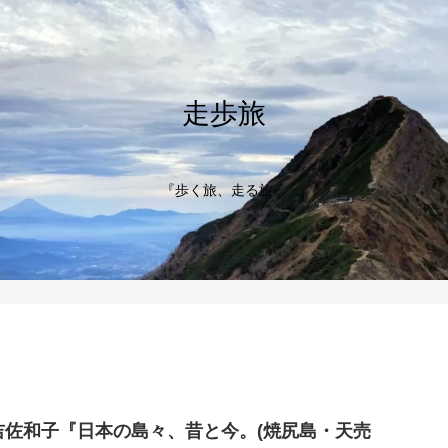
走歩旅
『歩く旅、走る旅』
吉佐和子『日本の島々、昔と今。(焼尻島・天売