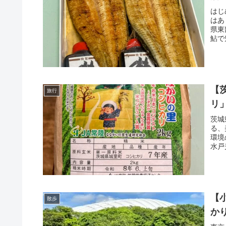
はじ
はあ
県東
鮎で
【
旅行
リ
茨城
る、
環境
水戸
【
散歩
か