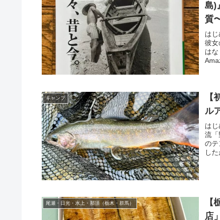
島
質
はじ
彼女
はな
Am
【
キャンプ
ル
はじ
流「
のテ
した
【
尾瀬・日光・水上・那須（栃木・群馬）
店