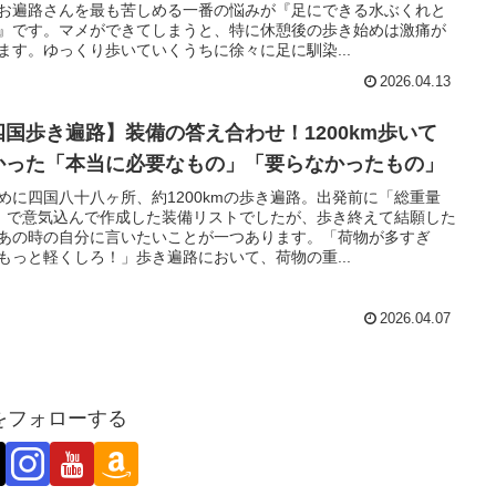
お遍路さんを最も苦しめる一番の悩みが『足にできる水ぶくれと
』です。マメができてしまうと、特に休憩後の歩き始めは激痛が
ます。ゆっくり歩いていくうちに徐々に足に馴染...
2026.04.13
四国歩き遍路】装備の答え合わせ！1200km歩いて
かった「本当に必要なもの」「要らなかったもの」
めに四国八十八ヶ所、約1200kmの歩き遍路。出発前に「総重量
g」で意気込んで作成した装備リストでしたが、歩き終えて結願した
あの時の自分に言いたいことが一つあります。「荷物が多すぎ
もっと軽くしろ！」歩き遍路において、荷物の重...
2026.04.07
をフォローする