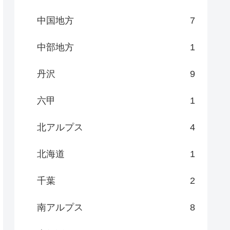
中国地方
7
中部地方
1
丹沢
9
六甲
1
北アルプス
4
北海道
1
千葉
2
南アルプス
8