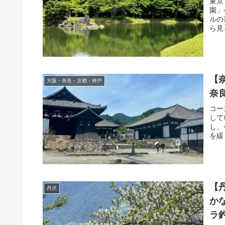
東京
園」
ルの
ら見
【
大阪・奈良・京都・神戸
奈
コー
して
し、
を緩
【
丹沢
か
ラ