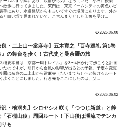
ドームのすぐ隣にあり、以前から気になっていた「小石川後楽
へ散歩に行ってきました。東門は、東京ドームシティの黄色いビ
裏手にあり、水道橋駅からも歩いてすぐの場所にあります。外か
ると白い塀で囲まれていて、こぢんまりとした印象を受け...
2026.06.08
奈良・二上山〜當麻寺】五木寛之『百寺巡礼 第1巻
良』の舞台を歩く！古代史と曼荼羅の旅
ス概要本当は「京都一周トレイル」を3〜4日かけて歩こうと計画
いたのですが、明日から台風の影響が出るとの予報。予定を変更
今回は奈良の二上山から當麻寺（たいまでら）へと抜けるルート
く歩くことにしました。行き先をここにしたのは、父...
2026.06.02
丹沢・檜洞丸】シロヤシオ咲く「つつじ新道」と静
な「石棚山稜」周回ルート！下山後は渓流でテンカ
釣りも