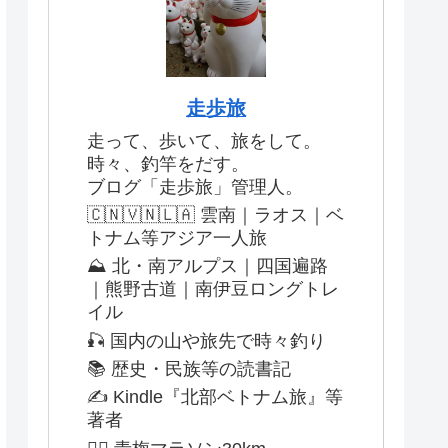
走歩旅
走って、歩いて、旅をして。
時々、釣竿をだす。
ブログ「走歩旅」管理人。
🇨🇳🇻🇳🇱🇦 雲南｜ラオス｜ベ
トナム等アジア一人旅
⛰️ 北・南アルプス｜四国遍路
｜熊野古道｜南伊豆ロングトレ
イル
🎣 国内の山や旅先で時々釣り
📚 歴史・民族等の読書記
✍️ Kindle『北部ベトナム旅』等
著者