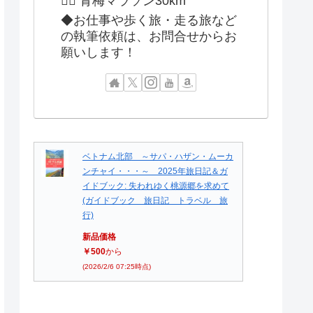
🏃‍♂️ 青梅マラソン30km
◆お仕事や歩く旅・走る旅など
の執筆依頼は、お問合せからお
願いします！
ベトナム北部 ～サパ・ハザン・ムーカ
ンチャイ・・・～ 2025年旅日記＆ガ
イドブック: 失われゆく桃源郷を求めて
(ガイドブック 旅日記 トラベル 旅
行)
新品価格
￥500
から
(2026/2/6 07:25時点)