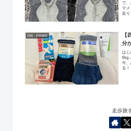
で、
マメ
走り
【
四国・四国遍路
分
はじ
8k
今、
る！
走歩旅