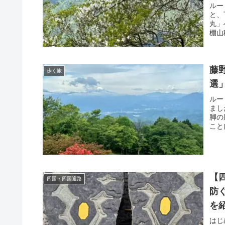
ルー
と、
丸」
棚山
藤
歩く旅
選
ルー
まし
脚の
こと
【
四国・四国遍路
防
を
はじ