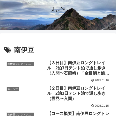
走歩旅
『歩く旅、走る旅』
南伊豆
【３日目】南伊豆ロングトレイ
南伊豆ロングトレイル
ル 2泊3日テント泊で通し歩き
（入間〜石廊崎）「金目鯛と鯵の
炙り姿寿司」で居酒屋 踊り子号
2025.01.16
【２日目】南伊豆ロングトレイ
キャンプ
ル 2泊3日テント泊で通し歩き
（雲見〜入間）
2025.01.15
【コース概要】南伊豆ロングトレ
南伊豆ロングトレイル