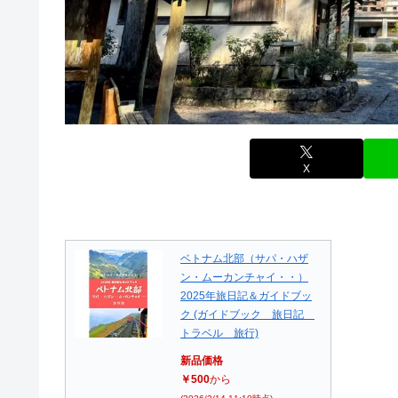
X
ベトナム北部（サパ・ハザ
ン・ムーカンチャイ・・）
2025年旅日記＆ガイドブッ
ク (ガイドブック 旅日記
トラベル 旅行)
新品価格
￥500
から