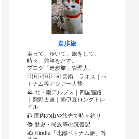
走歩旅
走って、歩いて、旅をして。
時々、釣竿をだす。
ブログ「走歩旅」管理人。
🇨🇳🇻🇳🇱🇦 雲南｜ラオス｜ベ
トナム等アジア一人旅
⛰️ 北・南アルプス｜四国遍路
｜熊野古道｜南伊豆ロングトレ
イル
🎣 国内の山や旅先で時々釣り
📚 歴史・民族等の読書記
✍️ Kindle『北部ベトナム旅』等