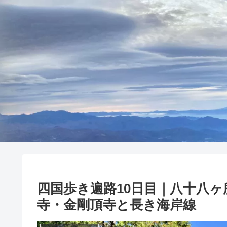
四国歩き遍路10日目｜八十八ヶ所
寺・金剛頂寺と長き海岸線