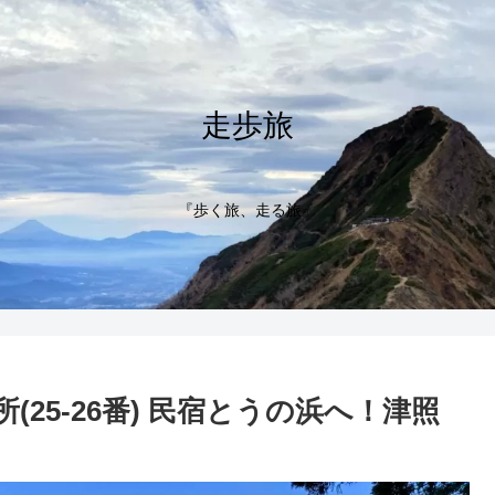
走歩旅
『歩く旅、走る旅』
(25-26番) 民宿とうの浜へ！津照