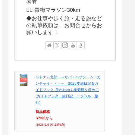
著者
🏃‍♂️ 青梅マラソン30km
◆お仕事や歩く旅・走る旅など
の執筆依頼は、お問合せからお
願いします！
ベトナム北部 ～サパ・ハザン・ムーカ
ンチャイ・・・～ 2025年旅日記＆ガ
イドブック: 失われゆく桃源郷を求めて
(ガイドブック 旅日記 トラベル 旅
行)
新品価格
￥500
から
(2026/2/6 07:25時点)