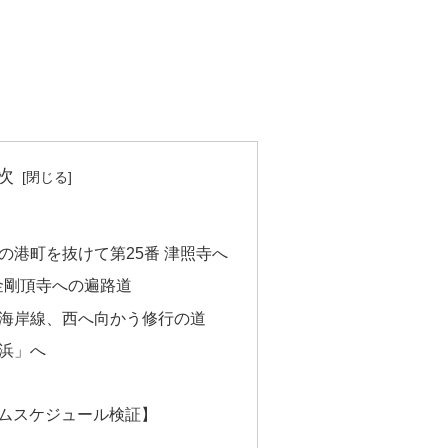
次
の港町を抜けて第25番 津照寺へ
金剛頂寺への遍路道
海岸線、西へ向かう修行の道
浜」へ
イムスケジュール検証】