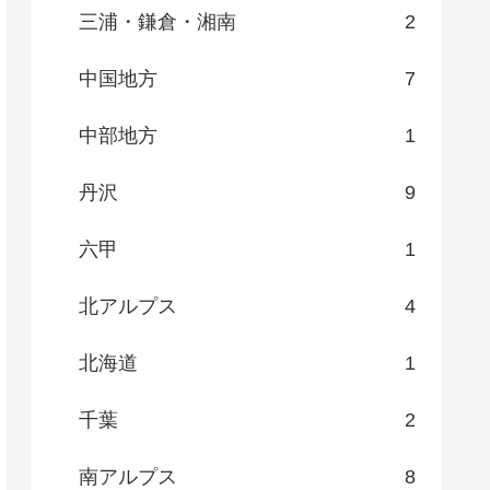
三浦・鎌倉・湘南
2
中国地方
7
中部地方
1
丹沢
9
六甲
1
北アルプス
4
北海道
1
千葉
2
南アルプス
8