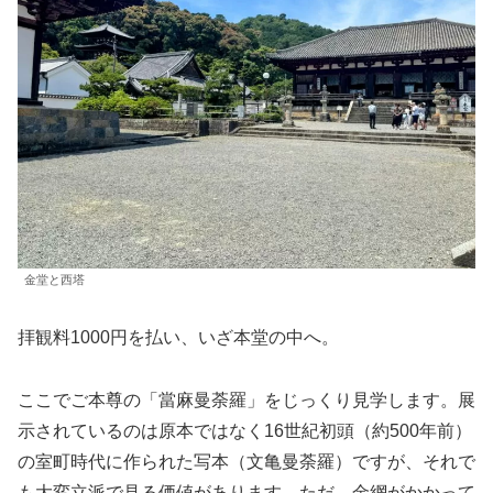
金堂と西塔
拝観料1000円を払い、いざ本堂の中へ。
ここでご本尊の「當麻曼荼羅」をじっくり見学します。展
示されているのは原本ではなく16世紀初頭（約500年前）
の室町時代に作られた写本（文亀曼荼羅）ですが、それで
も大変立派で見る価値があります。ただ、金網がかかって