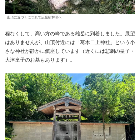
山頂に近づくにつれて広葉樹林帯へ
程なくして、高い方の峰である雄岳に到着しました。展望
はありませんが、山頂付近には「葛木二上神社」という小
さな神社が静かに鎮座しています（近くには悲劇の皇子・
大津皇子のお墓もあります）。