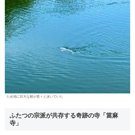
ため池に巨大な鯉が悠々と泳いでいた
ふたつの宗派が共存する奇跡の寺「當麻
寺」