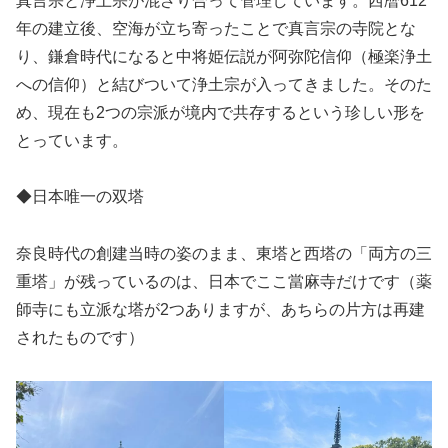
真言宗と浄土宗が混ざり合って管理しています。西暦612
年の建立後、空海が立ち寄ったことで真言宗の寺院とな
り、鎌倉時代になると中将姫伝説が阿弥陀信仰（極楽浄土
への信仰）と結びついて浄土宗が入ってきました。そのた
め、現在も2つの宗派が境内で共存するという珍しい形を
とっています。
◆日本唯一の双塔
奈良時代の創建当時の姿のまま、東塔と西塔の「両方の三
重塔」が残っているのは、日本でここ當麻寺だけです（薬
師寺にも立派な塔が2つありますが、あちらの片方は再建
されたものです）