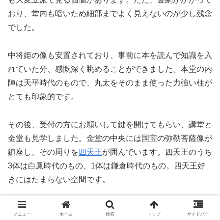
おり、堂内も暗いため細部までよく見えないのが少し残念
でした。
中将姫の像も安置されており、事前に本を読んで知識を入
れていた分、感慨深く眺めることができました。本堂の内
陣は天平時代のもので、丸太をそのまま使った力強い柱が
とても印象的です。
その後、受付の方にお願いして鍵を開けてもらい、講堂と
金堂も見学しました。金堂の中央には国宝の弥勒菩薩像が
鎮座し、その周りを
四天王
が囲んでいます。四天王のうち
3体は白鳳時代のもの、1体は鎌倉時代のもの。四天王好
きにはたまらない空間です。
金堂のあとは、奈良時代から残る国宝の西塔と東塔を見に
メニュー
ホーム
検索
トップ
サイドバー