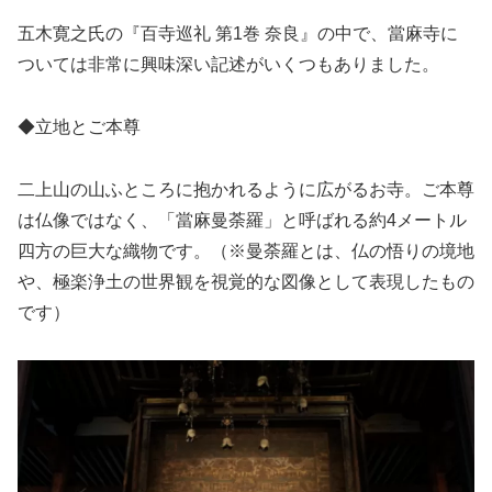
五木寛之氏の『百寺巡礼 第1巻 奈良』の中で、當麻寺に
ついては非常に興味深い記述がいくつもありました。
◆立地とご本尊
二上山の山ふところに抱かれるように広がるお寺。ご本尊
は仏像ではなく、「當麻曼荼羅」と呼ばれる約4メートル
四方の巨大な織物です。（※曼荼羅とは、仏の悟りの境地
や、極楽浄土の世界観を視覚的な図像として表現したもの
です）