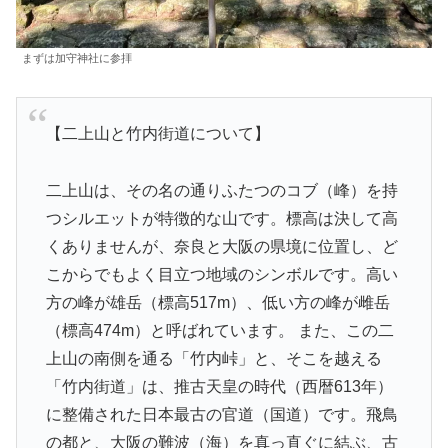
まずは加守神社に参拝
【二上山と竹内街道について】
二上山は、その名の通りふたつのコブ（峰）を持
つシルエットが特徴的な山です。標高は決して高
くありませんが、奈良と大阪の県境に位置し、ど
こからでもよく目立つ地域のシンボルです。高い
方の峰が雄岳（標高517m）、低い方の峰が雌岳
（標高474m）と呼ばれています。 また、この二
上山の南側を通る「竹内峠」と、そこを越える
「竹内街道」は、推古天皇の時代（西暦613年）
に整備された日本最古の官道（国道）です。飛鳥
の都と、大阪の難波（海）を真っ直ぐに結ぶ、古