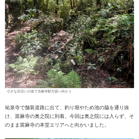
小さな沢沿いの道で当麻寺駅方面へ向かう
祐泉寺で舗装道路に出て、釣り堀やため池の脇を通り抜
け、當麻寺の奥之院に到着。今回は奥之院には入らず、そ
のまま當麻寺の本堂エリアへと向かいました。