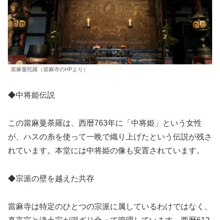
當麻曼陀羅（當麻寺のHPより）
◆中将姫伝説
この當麻曼荼羅は、西暦763年に「中将姫」という女性
が、ハスの糸を使って一晩で織り上げたという伝説が残さ
れています。本堂には中将姫の像も安置されています。
◆宗派の壁を越えた共存
當麻寺は特定のひとつの宗派に属しているわけではなく、