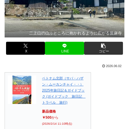
二上山の山ふところに抱かれるように広がる當麻寺
X
LINE
コピー
2026.06.02
ベトナム北部（サパ・ハザ
ン・ムーカンチャイ・・）
2025年旅日記＆ガイドブッ
ク (ガイドブック 旅日記
トラベル 旅行)
新品価格
￥500
から
(2026/2/14 11:10時点)