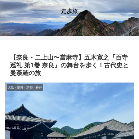
走歩旅
『歩く旅、走る旅』
【奈良・二上山〜當麻寺】五木寛之『百寺
巡礼 第1巻 奈良』の舞台を歩く！古代史と
曼荼羅の旅
大阪・奈良・京都・神戸