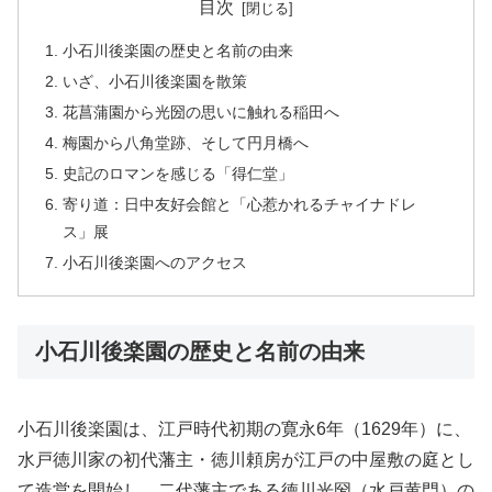
目次
小石川後楽園の歴史と名前の由来
いざ、小石川後楽園を散策
花菖蒲園から光圀の思いに触れる稲田へ
梅園から八角堂跡、そして円月橋へ
史記のロマンを感じる「得仁堂」
寄り道：日中友好会館と「心惹かれるチャイナドレ
ス」展
小石川後楽園へのアクセス
小石川後楽園の歴史と名前の由来
小石川後楽園は、江戸時代初期の寛永6年（1629年）に、
水戸徳川家の初代藩主・徳川頼房が江戸の中屋敷の庭とし
て造営を開始し、二代藩主である徳川光圀（水戸黄門）の