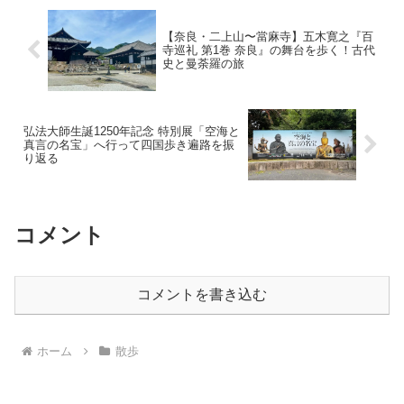
地帯を歩き、おおいゆめの里の「河津
桜」と、曽我梅林の「梅」を一度に楽し
んでしまおうという、まさに春のいいと
【奈良・二上山〜當麻寺】五木寛之『百
こ取りコースです。のんびりと絶景を探
寺巡礼 第1巻 奈良』の舞台を歩く！古代
しながら歩いてきました。【ルート地
史と曼荼羅の旅
図】【標高グラフ】合計時間：4時間29分
（活動時間3時間43分、休憩時間46分）距
離：13.6km累積標高（登り）：439m累
積標高（下り）：452m【山行記】上大井
弘法大師生誕1250年記念 特別展「空海と
駅〜...
真言の名宝」へ行って四国歩き遍路を振
り返る
コメント
コメントを書き込む
ホーム
散歩