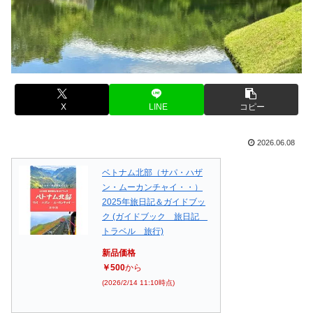
X
LINE
コピー
2026.06.08
ベトナム北部（サパ・ハザ
ン・ムーカンチャイ・・）
2025年旅日記＆ガイドブッ
ク (ガイドブック 旅日記
トラベル 旅行)
新品価格
￥500
から
(2026/2/14 11:10時点)