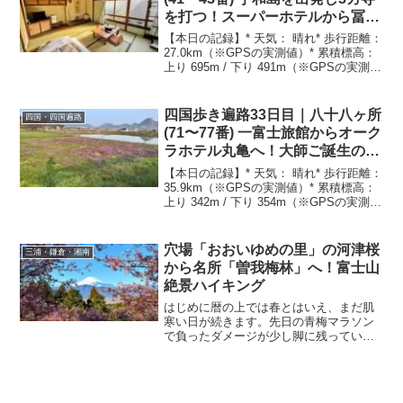
所では、予想外の経験ができます。赤ザ
を打つ！スーパーホテルから冨士
オ族は、クリスマスのような赤い頭巾を
廼家旅館へ
かぶっています。 女性は結婚すると髪の
【本日の記録】* 天気： 晴れ* 歩行距離：
毛と眉毛を剃り落とす風習があります
27.0km（※GPSの実測値）* 累積標高：
が、若い人ほど普通です。年配の方の中
上り 695m / 下り 491m（※GPSの実測
には、眉毛がないため、目つきが少し怖
値）* 時間： 8時間17分（活動7:10、休憩
い感じがしますが、フレンドリーです。
1:09 ※実測値）* 困難度：
この部族の特徴的なのは、野草の知識は
★★☆☆☆（歩き終わって髪の毛を切り
四国歩き遍路33日目｜八十八ヶ所
四国・四国遍路
豊富なことです。何故か彼らも知らない
に行けるくらい距離が短く、余裕がある
(71〜77番) 一富士旅館からオーク
けれど、代々...
ため星２つ）* 宿泊地： 冨士廼家旅館
ラホテル丸亀へ！大師ご誕生の
（西予市宇和町）* 参拝した札所と区間距
地・善通寺を含む7カ寺連続打ち
離（目安）：* スーパーホテル宇和島駅前
【本日の記録】* 天気： 晴れ* 歩行距離：
〜 第41番 龍光寺：約9.9km* 第41番 龍光
35.9km（※GPSの実測値）* 累積標高：
寺 〜 第42番 仏木寺：約2.5km* 第42番
上り 342m / 下り 354m（※GPSの実測
仏木寺 〜 第43番 明石寺：約10.6km* 第
値）* 時間： 10時間10分（活動8:44、休
43番 明石寺 〜 冨士廼家...
憩1:26 ※実測値）* 困難度：
★★★★☆（36キロのロングウォークに
穴場「おおいゆめの里」の河津桜
三浦・鎌倉・湘南
加えて、7つの札所を参拝したため星4
から名所「曽我梅林」へ！富士山
つ）* 宿泊地： オークラホテル丸亀（丸
絶景ハイキング
亀市）* 区間距離（目安）：* 一富士旅館
〜 71番 弥谷寺：約11.2km* 71番 弥谷寺
はじめに暦の上では春とはいえ、まだ肌
〜 72番 曼荼羅寺：約3.5km* 72番 曼荼羅
寒い日が続きます。先日の青梅マラソン
寺 〜 73番 出釈迦寺：約0.5km* 73番 出
で負ったダメージが少し脚に残っていま
釈迦寺 〜 74番 甲山寺：約2.2km* 74番
すが、早春の花を探しに、神奈川県西部
甲山...
に位置する「曽我丘陵」への低山ハイク
に出かけてきました。今回のルートは、
大井町から小田原市にかけて連なる丘陵