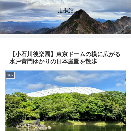
走歩旅
『歩く旅、走る旅』
【小石川後楽園】東京ドームの横に広がる
水戸黄門ゆかりの日本庭園を散歩
散歩