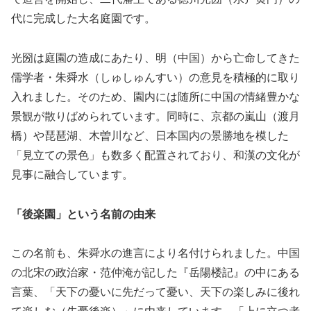
代に完成した大名庭園です。
光圀は庭園の造成にあたり、明（中国）から亡命してきた
儒学者・朱舜水（しゅしゅんすい）の意見を積極的に取り
入れました。そのため、園内には随所に中国の情緒豊かな
景観が散りばめられています。同時に、京都の嵐山（渡月
橋）や琵琶湖、木曽川など、日本国内の景勝地を模した
「見立ての景色」も数多く配置されており、和漢の文化が
見事に融合しています。
「後楽園」という名前の由来
この名前も、朱舜水の進言により名付けられました。中国
の北宋の政治家・范仲淹が記した『岳陽楼記』の中にある
言葉、「天下の憂いに先だって憂い、天下の楽しみに後れ