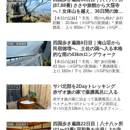
四国・四国遍路
(87,88番) ささや旅館から大窪寺
へ！女体山を越え、36日間の旅が
ついに結願
【本日の記録】* 天気： 雨のち晴れ* 歩行
距離： 20.6km（※GPSの実測値）* 累積
標高： 上り 850m / 下り 421m（※GPS
の実測値）* 時間： 5時間47分（活動
5:03、休憩0:44 ※実測値）* 困難度：
★★★☆☆（女体山の登りはあるが、距
四国歩き遍路8日目｜海山荘から
四国・四国遍路
離が短いため星3つ）* 宿泊地： なし（大
民宿徳増へ、土佐の国へ入る本格
阪の実家へ帰宅）* 区間距離（目安）：*
的な雨の43kmロングウォーク
ささや旅館 〜 琴電屋島駅：徒歩すぐ* 琴
電屋島駅 〜 琴電志度駅：電車移動* 琴電
【本日の記録】* 天気： 雨* 歩行距離：
志度駅 〜 87番 長尾寺：約7.0km* 87番
43.1km（※GPSの実測値）* 累積標高：
長尾寺 〜 88番 大窪寺：約15.1km* 総距
上り 182m / 下り 203m（※GPSの実測
離（歩行）：約22.1kmささや旅館を出
値）* 時間： 9時間46分（活動9:32、休憩
発！琴電で昨日のゴール...
0:13 ※実測値）* 困難度：
★★★★★（連日の40km超えに加え、本
サパ北部を2Dayトレッキング
ベトナム
格的な雨が体力と気力を奪う）* 宿泊地：
赤ザオ族の家で薬膳風呂に入る
民宿 徳増（室戸市）* 参拝した札所と区
間距離（ガイドブック参考）： 海山荘
赤ザオ族の家に泊まって薬膳風呂に入る
（鯖瀬口） 〜 民宿 徳増（佐喜浜）：
ベトナムサパのトレッキング２回目は、
40.8km （※設定ルートの合計：
サパの北方10kmくらいにあるタフィン
40.8km。第24番最御崎寺へ向かう途中の
/Ta Phinに宿泊しました。赤ザオ族の家
道）本格的な雨の中、連日の40km超えへ
で、予想もしない経験を３つしました。
出発昨日の44.6kmの激闘の疲労が多少残
グループトレッキングがないエリアなの
四国歩き遍路22日目｜八十八ヶ所
四国・四国遍路
る朝。予報通りの本...
で、ツーリストはごくわずか。こういう
(41〜43番) 宇和島を出発し3カ寺