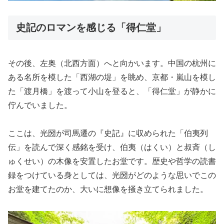
史記のロマンを感じる「得仁堂」
その後、左奥（北西方面）へと向かいます。中国の杭州に
ある名所を模した「西湖の堤」を眺め、京都・嵐山を模し
た「渡月橋」を渡って小山を登ると、「得仁堂」が静かに
佇んでいました。
ここは、光圀が司馬遷の『史記』に収められた「伯夷列
伝」を読んで深く感銘を受け、伯夷（はくい）と叔斉（し
ゅくせい）の木像を安置したお堂です。歴史や哲学の読書
録をつけている身としては、光圀がどのような思いでこの
お堂を建てたのか、大いに想像を掻き立てられました。