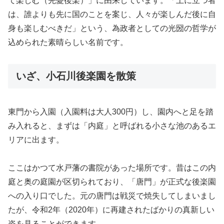
て楽しむ（先憂後楽）」に由来しています。「上に立つ者
は、誰よりも先に国のことを案じ、人々が楽しんだ後に自
身も楽しむべきだ」という、為政者としての光圀の哲学が
込められた素晴らしい名前です。
いざ、小石川後楽園を散策
東門から入園（入園料は大人300円）し、園内へと足を踏
み入れると、まずは「内庭」と呼ばれる小さな池のあるエ
リアに出ます。
ここはかつて水戸藩の書院があった場所です。昔はこの内
庭と奥の庭園が区切られており、「唐門」が正式な後楽園
への入り口でした。元の唐門は戦災で焼失してしまいまし
たが、令和2年（2020年）に再建されたばかりの真新しい
姿を見ることができます。