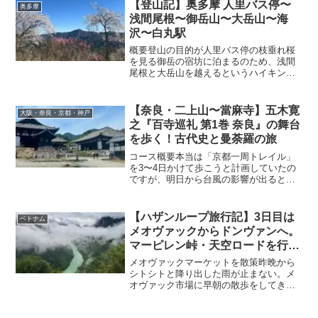
バイから高速に乗るとあっという間にハ
【登山記】奥多摩 人里バス停〜
奥多摩
ノイに着いてしまう。高速道路の便利さ
浅間尾根〜御岳山〜大岳山〜海
を痛感した。とはいえ、どの道もしっか
沢〜白丸駅
り舗装されているので、座っていられな
いほどの揺れはないので、それほど心配
概要登山の目的が人里バス停の枝垂れ桜
することはなかった。個人的には揺れを
を見る御岳の宿坊に泊まるのため、浅間
感じないリムジンバスの方が好みである
尾根と大岳山を越えるというハイキング
が、残念ながら寝台バスしか運行してい
としては効率的なルートではありません
ない。ムーカンチャイを朝の7時頃と夜出
でした。ただ、浅間尾根からの桜、南側
発する夜行便があると聞いた。景色を見
は富士山、北側は鋸山〜大岳山〜金比羅
【奈良・二上山〜當麻寺】五木寛
大阪・奈良・京都・神戸
たいことと、若い時と違って寝台で夜眠
尾根の眺めが良く、北秋川に沿うように
之『百寺巡礼 第1巻 奈良』の舞台
ることができないと...
ある桃源郷のような集落も楽しめまし
を歩く！古代史と曼荼羅の旅
た。2日目の下山は、今まで歩いたことに
ないルートで下山したかったため、大岳
コース概要本当は「京都一周トレイル」
山から海沢遊園にバリエーションルート
を3〜4日かけて歩こうと計画していたの
を使いました。登山口に通行止めと表示
ですが、明日から台風の影響が出るとの
があったので、通行するのはお勧め出来
予報。予定を変更し、今回は奈良の二上
ません。【登山ルート】【１日目】 距
山から當麻寺（たいまでら）へと抜ける
離19.3km登り1,811m下り1,446m 山行
ルートを緩く歩くことにしました。行き
【ハザンループ旅行記】3日目は
ベトナム
5:49休憩0:44合計6:338:20 ...
先をここにしたのは、父の本棚にあった
メオヴァックからドンヴァンへ。
五木寛之氏の『百寺巡礼 第1巻 奈良』を
マーピレン峠・天空ロードを行く
読んだことがきっかけです。【コース概
｜ベトナム北部の旅⑤
要】二上神社口駅 〜 加守神社 〜 二上山
メオヴァックマーケットを散策昨晩から
（雄岳）〜 二上山（雌岳）〜 岩屋 〜 祐
シトシトと降り出した雨が止まない。メ
泉寺 〜 當麻寺 〜 当麻寺駅合計時
オヴァック市場に早朝の散歩をしてき
間 ：3時間29分（活動時間2時間
た。昨日の午後より早朝の方が少し活気
48分、休憩時間41分）距
があった。明日の土曜の夜はナイトマー
離 ：8.2km累積標高（登