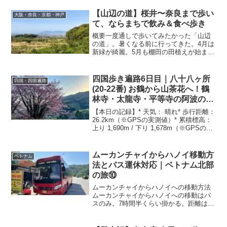
【山辺の道】桜井〜奈良まで歩い
大阪・奈良・京都・神戸
て、ならまちで飲み＆食べ歩き
概要一度通しで歩いてみたかった「山辺
の道」。暑くなる前に行ってきた。4月は
新緑が綺麗。5月も棚田の田植えが始まっ
ているので、良いかもしれない。「山辺
の道」は、日本の古道の代表的な一つ。
大和の古道の一つ。日本現存最古の道と
四国歩き遍路6日目｜八十八ヶ所
四国・四国遍路
して知られます。 奈良盆地の東南にある
(20-22番) お鶴から山茶花へ！鶴
三輪山の麓から東北部の春日山の麓ま
林寺・太龍寺・平等寺の阿波の難
で、盆地の東縁、春日断層崖下を山々の
所越えと丁石道
裾を縫うように南北に走る道です。最後
【本日の記録】* 天気： 晴れ* 歩行距離：
の奈良市内で春日大社には行かず、食べ
26.2km（※GPSの実測値）* 累積標高：
＆飲み歩き、そして街歩きをした。入江
上り 1,690m / 下り 1,678m（※GPSの実
泰吉記念奈良市写真美術館で、「大和路
測値）* 時間： 8時間27分（活動7:38、休
の国宝」展を鑑賞する新薬師寺付近の
憩0:49 ※実測値）* 困難度：
「麹料理とビオスチームのお店 えん」
★★★★★（「お鶴」「太龍」の連続登
ムーカンチャイからハノイ移動方
ベトナム
で、昼ごはんと利き酒セットを飲み食い
頂）* 宿泊地： 山茶花（22番平等寺の
法とバス運休対応｜ベトナム北部
するならまちの「京勘中...
横）* 参拝した札所と区間距離（ガイドブ
の旅⑩
ック参考）： きちん宿 お鶴 〜 第20番
鶴林寺：6.0km 第20番 鶴林寺 〜 第21
ムーカンチャイからハノイへの移動方法
番 太龍寺：約6.7km 第21番 太龍寺 〜
ムーカンチャイからハノイへの移動はバ
第22番 平等寺：約10.9km 第22番 平等
スのみ。7時間半くらい掛かる。距離は
寺 〜 宿（山茶花）：0km （※設定ルー
300ｋｍ弱とサパよりは近いが、高速を乗
トの合計：約23.6...
るイェンバイまで時間がかかる。イェン