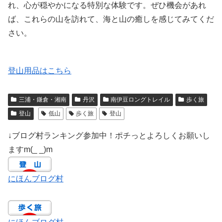
れ、心が穏やかになる特別な体験です。ぜひ機会があれ
ば、これらの山を訪れて、海と山の癒しを感じてみてくだ
さい。
登山用品はこちら
三浦・鎌倉・湘南
丹沢
南伊豆ロングトレイル
歩く旅
登山
低山
歩く旅
登山
↓ブログ村ランキング参加中！ポチっとよろしくお願いし
ますm(_ _)m
にほんブログ村