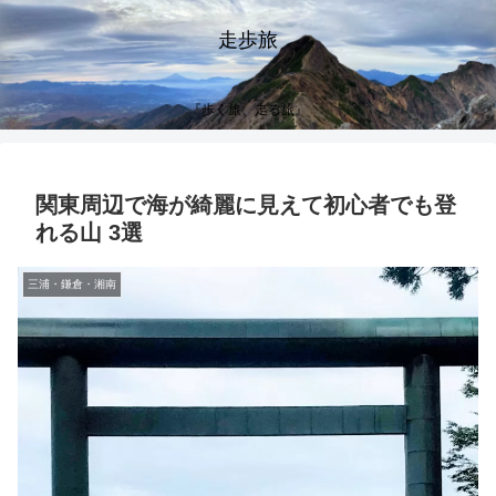
走歩旅
『歩く旅、走る旅』
関東周辺で海が綺麗に見えて初心者でも登
れる山 3選
三浦・鎌倉・湘南