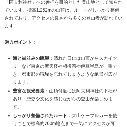
「阿夫利神社」への参拝を目的とした登山地として知られ
ています。標高1,252mの山頂は、ルートがしっかり整備
されており、アクセスの良さから多くの登山者が訪れてい
ます。
魅力ポイント：
海と街並みの眺望
：晴れた日には山頂からスカイツ
リーなど東京の摩天楼や相模湾や伊豆半島が一望で
き、都市部の喧騒を忘れてしまうような絶景が広が
ります。
豊富な観光要素
：山頂付近には阿夫利神社の下社が
あり、歴史や文化を感じながらの登山が楽しめま
す。
しっかり整備されたルート
：大山ケーブルカーを使
うことで標高約700m地点まで一気にアクセスが可