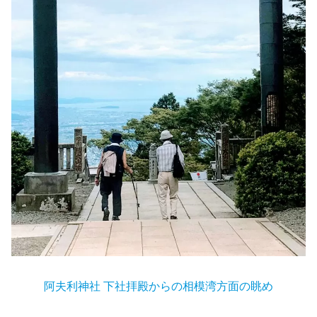
阿夫利神社 下社拝殿からの相模湾方面の眺め