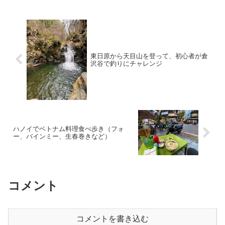
ケット、日曜朝はサンデーマケットで賑
り）：507m累積標高（下り）：
わうと聞いている。ドンヴァンで、明日
512m【標高...
の日曜のマーケットに行くつもりだ。
【マーケット内】出来立ての豆腐からは
湯気が立っている【マーケット周辺】ベ
トナム北部 〜サパ・ハザン・ムーカン
チャイ・・・〜 2025年旅日記＆ガイド
東日原から天目山を登って、初心者が倉
ブック: 失われゆく桃源郷を求めて (ガイ
沢谷で釣りにチャレンジ
ドブック 旅日記 トラベル 旅行)新品
価格￥500から(2026/2/6 07:31時点)「ハ
ザンループ」3日目ルートの概要「...
ハノイでベトナム料理食べ歩き（フォ
ー、バインミー、生春巻きなど）
コメント
コメントを書き込む