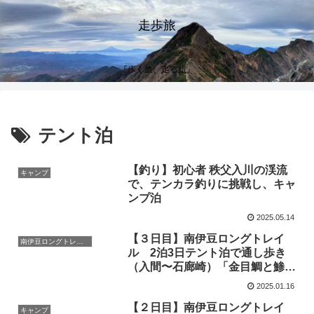
走歩旅
『歩く旅、走る旅』
テント泊
【釣り】初心者 秩父入川の渓流
キャンプ
で、テンカラ釣りに挑戦し、キャ
ンプ泊
2025.05.14
【３日目】南伊豆ロングトレイ
南伊豆ロングトレイル
ル 2泊3日テント泊で通し歩き
（入間〜石廊崎）「金目鯛と鯵の
炙り姿寿司」で居酒屋 踊り子号
2025.01.16
【２日目】南伊豆ロングトレイ
キャンプ