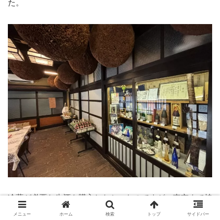
た。
冷蔵が必要な生酒を購入したかったのですが、東京まで持
って帰るのに気を使うのでやめておきました。
メニュー
ホーム
検索
トップ
サイドバー