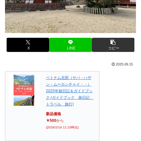
X
LINE
コピー
2025.09.15
ベトナム北部（サパ・ハザ
ン・ムーカンチャイ・・）
2025年旅日記＆ガイドブッ
ク (ガイドブック 旅日記
トラベル 旅行)
新品価格
￥500
から
(2026/2/14 11:10時点)