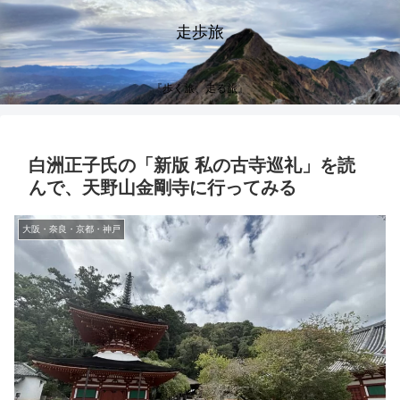
走歩旅
『歩く旅、走る旅』
白洲正子氏の「新版 私の古寺巡礼」を読
んで、天野山金剛寺に行ってみる
大阪・奈良・京都・神戸