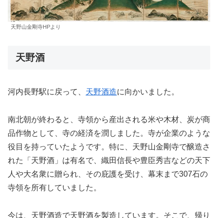
天野山金剛寺HPより
天野酒
河内長野駅に戻って、
天野酒造
に向かいました。
南北朝が終わると、寺領から産出される米や木材、炭が商
品作物として、寺の経済を潤しました。寺が企業のような
役目を持っていたようです。特に、天野山金剛寺で醸造さ
れた「天野酒」は有名で、織田信長や豊臣秀吉などの天下
人や大名衆に贈られ、その庇護を受け、幕末まで307石の
寺領を所有していました。
今は、天野酒造で天野酒を製造しています。そこで、帰り